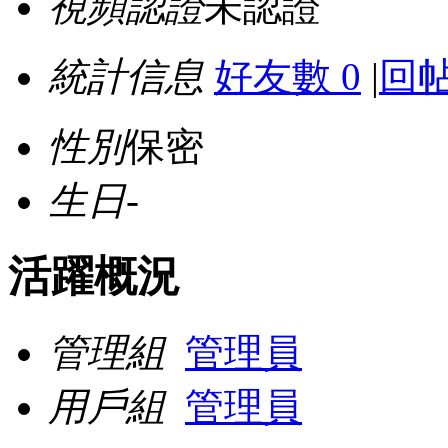
視頻認證
未認證
統計信息
好友數 0
|
回帖
性別
保密
生日
-
活躍概況
管理組
管理員
用戶組
管理員