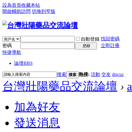
設為首頁
收藏本站
開啟輔助訪問
切換到窄版
找回密碼
自動登錄
密碼
立即註冊
登錄
快捷導航
論壇
BBS
搜索
熱搜:
活動
交友
discuz
搜索
台灣壯陽藥品交流論壇
›
加為好友
發送消息