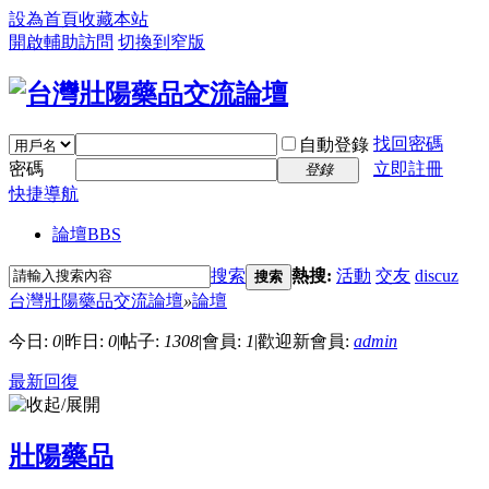
設為首頁
收藏本站
開啟輔助訪問
切換到窄版
找回密碼
自動登錄
密碼
立即註冊
登錄
快捷導航
論壇
BBS
搜索
熱搜:
活動
交友
discuz
搜索
台灣壯陽藥品交流論壇
»
論壇
今日:
0
|
昨日:
0
|
帖子:
1308
|
會員:
1
|
歡迎新會員:
admin
最新回復
壯陽藥品