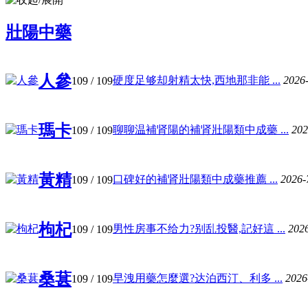
壯陽中藥
人參
硬度足够却射精太快,西地那非能 ...
2026
109
/ 109
瑪卡
聊聊温補肾陽的補肾壯陽類中成藥 ...
202
109
/ 109
黃精
口碑好的補肾壯陽類中成藥推薦 ...
2026-
109
/ 109
枸杞
男性房事不给力?别乱投醫,記好這 ...
202
109
/ 109
桑葚
早洩用藥怎麼選?达泊西汀、利多 ...
2026
109
/ 109