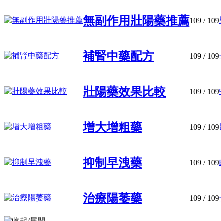
無副作用壯陽藥推薦
109
/ 109
補腎中藥配方
109
/ 109
壯陽藥效果比較
109
/ 109
增大增粗藥
109
/ 109
抑制早洩藥
109
/ 109
治療陽萎藥
109
/ 109