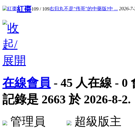
紅棗
右归丸不是“伟哥”的中藥版!中 ...
2026-7-
109
/ 109
在線會員
-
45
人在線 -
0
記錄是
2663
於
2026-8-2
.
管理員
超級版