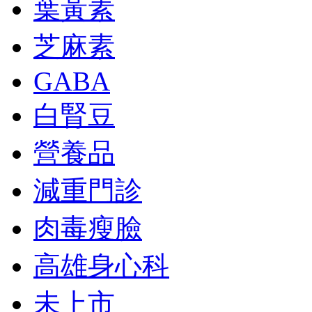
葉黃素
芝麻素
GABA
白腎豆
營養品
減重門診
肉毒瘦臉
高雄身心科
未上市