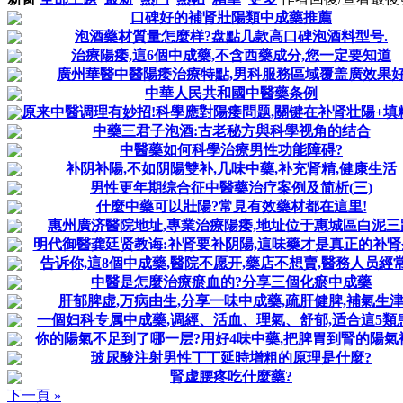
口碑好的補肾壯陽類中成藥推薦
泡酒藥材質量怎麼样?盘點几款高口碑泡酒料型号.
治療陽痿,這6個中成藥,不含西藥成分,您一定要知道
廣州華醫中醫陽痿治療特點,男科服務區域覆盖廣效果
中華人民共和國中醫藥条例
原来中醫调理有妙招!科學應對陽痿問题,關键在补肾壮陽+填
中藥三君子泡酒:古老秘方與科學视角的结合
中醫藥如何科學治療男性功能障碍?
补阴补陽,不如阴陽雙补,几味中藥,补充肾精,健康生活
男性更年期综合征中醫藥治疗案例及简析(三)
什麼中藥可以壯陽?常見有效藥材都在這里!
惠州廣济醫院地址,專業治療陽痿,地址位于惠城區白泥三
明代御醫龚廷贤教诲:补肾要补阴陽,這味藥才是真正的补肾
告诉你,這8個中成藥,醫院不愿开,藥店不想賣,醫務人员經
中醫是怎麼治療瘀血的?分享三個化瘀中成藥
肝郁脾虚,万病由生,分享一味中成藥,疏肝健脾,補氣生
一個妇科专属中成藥,调經、活血、理氣、舒郁,适合這5類
你的陽氣不足到了哪一层?用好4味中藥,把脾胃到腎的陽氣
玻尿酸注射男性丁丁延時增粗的原理是什麼?
腎虚腰疼吃什麼藥?
下一頁 »