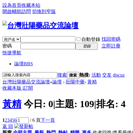
設為首頁
收藏本站
開啟輔助訪問
切換到窄版
找回密碼
自動登錄
密碼
立即註冊
登錄
快捷導航
論壇
BBS
搜索
熱搜:
活動
交友
discuz
搜索
台灣壯陽藥品交流論壇
»
論壇
›
壯陽中藥
›
黃精
收藏本版
|
訂閱
黃精
今日:
0
|
主題:
109
|
排名:
4
1
2
3
4
5
6
/ 6 頁
下一頁
返 回
新窗
全部主題
最新
熱門
熱帖
精華
更多
作者
回復/查看
最後