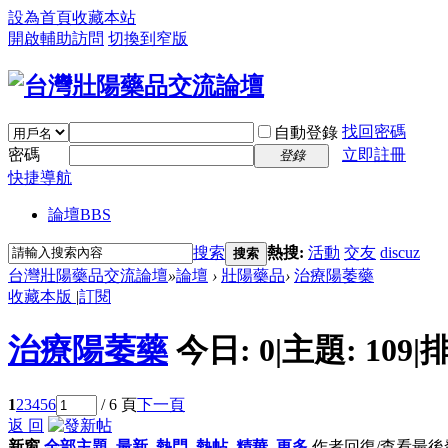
設為首頁
收藏本站
開啟輔助訪問
切換到窄版
找回密碼
自動登錄
密碼
立即註冊
登錄
快捷導航
論壇
BBS
搜索
熱搜:
活動
交友
discuz
搜索
台灣壯陽藥品交流論壇
»
論壇
›
壯陽藥品
›
治療陽萎藥
收藏本版
|
訂閱
治療陽萎藥
今日:
0
|
主題:
109
|
排
1
2
3
4
5
6
/ 6 頁
下一頁
返 回
新窗
全部主題
最新
熱門
熱帖
精華
更多
作者
回復/查看
最後