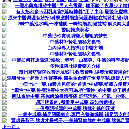
一颗小藥丸堪称中醫"男人充電寶",腰不酸了夜尿少了精神.
有人把利多卡因乳膏當“延時神器”用了半年,最後怎麼样
原来中醫调理有妙招!科學應對陽痿问题,關键在補肾壮陽+
2味中藥泡水喝,一味補阴,一味補陽,阴陽雙補,解决两大虚
醫院推廣获客
中藥助你實現阴變大變粗的梦想
中藥材补肾壮陽秘方集锦
白內障專人指導用中醫方剂
中藥材补肾壮陽秘方集锦
中醫如何打通陽道?蜈蚣、赤芍、山茱萸、牛膝的科學搭
多种滋阴壯陽膏藥方介绍
惠州廣济醫院收费是坑钱吗,收费透明,陽痿治療费用合
深圳發生一起暴力伤醫事件:醫生生命體征恢复平稳,嫌疑人
一病“怕”一藥!18種常见病的“首選”中成藥,受藏方便實
“毒性”中藥:肿瘤治療中大有可為,有“毒性”的中藥,你了解
两味奇妙中藥,帮你解除身體瘀痛,舒筋活络、行氣、化瘀
调理脾胃的7種常用中成藥,该如何選擇?
一個養阴補陽的中成藥,堵截外逃的汗液
一個中成藥,補足阴陽氣血,專門充養海绵體,補足透支的
腎虚是影子,脾虚才是根子,一個補腎健脾的中成藥,脾氣足
下一頁 »