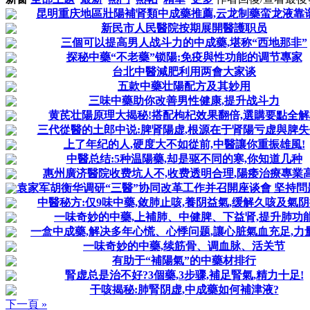
昆明重庆地區壯陽補肾類中成藥推薦,云龙制藥蛮龙液靠
新民市人民醫院按期展開醫護职员
三個可以提高男人战斗力的中成藥,堪称“西地那非”
探秘中藥“不老藥”锁陽:免疫與性功能的调节專家
台北中醫減肥利用两會大家谈
五款中藥壮陽配方及其妙用
三味中藥助你改善男性健康,提升战斗力
黄芪壮陽原理大揭秘!搭配枸杞效果翻倍,選購要點全解
三代從醫的土郎中说:脾肾陽虚,根源在于肾陽亏虚與脾
上了年纪的人,硬度大不如從前,中醫讓你重振雄風!
中醫总结:5种温陽藥,却是驱不同的寒,你知道几种
惠州廣济醫院收费坑人不,收费透明合理,陽痿治療專業
袁家军胡衡华调研“三醫”协同改革工作并召開座谈會 坚持問题导
中醫秘方:仅9味中藥,敛肺止咳,養阴益氣,缓解久咳及氣
一味奇妙的中藥,上補肺、中健脾、下益肾,提升肺功
一盒中成藥,解决多年心慌、心悸问题,讓心脏氣血充足,力
一味奇妙的中藥,续筋骨、调血脉、活关节
有助于“補陽氣”的中藥材排行
腎虚总是治不好?3個藥,3步骤,補足腎氣,精力十足!
干咳揭秘:肺腎阴虚,中成藥如何補津液?
下一頁 »