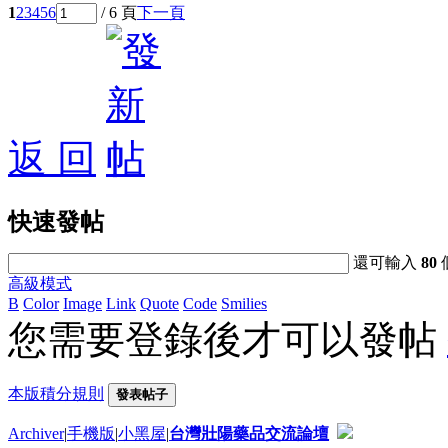
1
2
3
4
5
6
/ 6 頁
下一頁
返 回
快速發帖
還可輸入
80
高級模式
B
Color
Image
Link
Quote
Code
Smilies
您需要登錄後才可以發帖
本版積分規則
發表帖子
Archiver
|
手機版
|
小黑屋
|
台灣壯陽藥品交流論壇