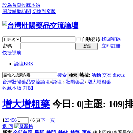
設為首頁
收藏本站
開啟輔助訪問
切換到窄版
找回密碼
自動登錄
密碼
立即註冊
登錄
快捷導航
論壇
BBS
搜索
熱搜:
活動
交友
discuz
搜索
台灣壯陽藥品交流論壇
»
論壇
›
壯陽藥品
›
增大增粗藥
收藏本版
|
訂閱
增大增粗藥
今日:
0
|
主題:
109
|
排
1
2
3
4
5
6
/ 6 頁
下一頁
返 回
新窗
全部主題
最新
熱門
熱帖
精華
更多
作者
回復/查看
最後