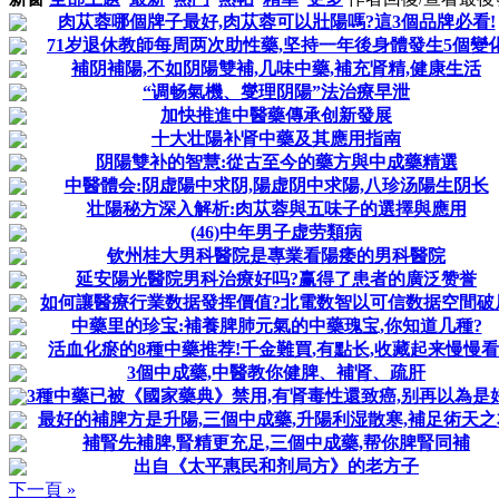
肉苁蓉哪個牌子最好,肉苁蓉可以壯陽嗎?這3個品牌必看!
71岁退休教師每周两次助性藥,坚持一年後身體發生5個變
補阴補陽,不如阴陽雙補,几味中藥,補充肾精,健康生活
“调畅氣機、燮理阴陽”法治療早泄
加快推進中醫藥傳承创新發展
十大壮陽补肾中藥及其應用指南
阴陽雙补的智慧:從古至今的藥方與中成藥精選
中醫體会:阴虚陽中求阴,陽虚阴中求陽,八珍汤陽生阴长
壮陽秘方深入解析:肉苁蓉與五味子的選擇與應用
(46)中年男子虚劳類病
钦州桂大男科醫院是專業看陽痿的男科醫院
延安陽光醫院男科治療好吗?赢得了患者的廣泛赞誉
如何讓醫療行業数据發挥價值?北電数智以可信数据空間破
中藥里的珍宝:補養脾肺元氣的中藥瑰宝,你知道几種?
活血化瘀的8種中藥推荐!千金難買,有點长,收藏起来慢慢看
3個中成藥,中醫教你健脾、補肾、疏肝
3種中藥已被《國家藥典》禁用,有肾毒性還致癌,别再以為是
最好的補脾方是升陽,三個中成藥,升陽利湿散寒,補足術天之
補腎先補脾,腎精更充足,三個中成藥,帮你脾腎同補
出自《太平惠民和剂局方》的老方子
下一頁 »