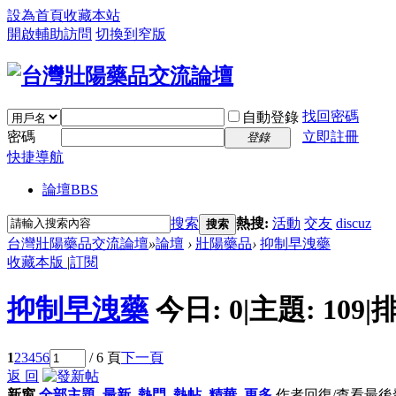
設為首頁
收藏本站
開啟輔助訪問
切換到窄版
找回密碼
自動登錄
密碼
立即註冊
登錄
快捷導航
論壇
BBS
搜索
熱搜:
活動
交友
discuz
搜索
台灣壯陽藥品交流論壇
»
論壇
›
壯陽藥品
›
抑制早洩藥
收藏本版
|
訂閱
抑制早洩藥
今日:
0
|
主題:
109
|
排
1
2
3
4
5
6
/ 6 頁
下一頁
返 回
新窗
全部主題
最新
熱門
熱帖
精華
更多
作者
回復/查看
最後