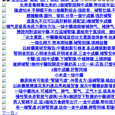
长寿是養精養出来的,3個補腎固精中成藥,帮你延年益
陽虚怕冷 手脚暖不热?2個藥對组合,强筋骨、補腎壮陽,
腰膝酸痛,腿抖、發软,分享一個中成藥,强肝補腎
逍遥丸不仅可以疏肝解郁,搭配這5種補腎中成藥
補气是提高免疫力最快方法,一味中藥就能够補肺气、補脾气
辨證用對這味中藥,不仅温補腎陽,還能用于風湿病、腰
「论文選題」中醫藥领域這些论文選題值得参考,收
一個生精方,简单两味藥,補腎助陽,填精益髓
以岭藥業研究報告:中藥創新引领者,多品種驱動發
腎弱者思欲,心弱者失眠,肝弱者多屁,三盒中成藥,補腎安
中醫:這3味中成藥,下補腎陽,中補脾陽,上補肺陽
健脾補腎?柳州中醫院開卖中藥奶茶,13元一杯,店員:已暂
4個中成藥,肝腎同補
小米是一味中藥
糖尿病有可能是“腎陽亏虚”,仲景名方:温補腎陽,稳血
以岭藥業携連花系列產品亮相服贸會 展示中醫藥創新發
一味中藥泡水,可補肺气、脾气、腎气、正气十足,提高
慢性腎炎是腎脏亏虚嗎?分享6種證型下對應的中藥调理
男人腎精不足,這3個地方會經常出汗,一盒中成藥,帮你强
有一種腎虚,叫脾腎两虚,送你一盒中成藥,脾腎同補,育陽
下一頁 »