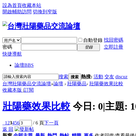
設為首頁
收藏本站
開啟輔助訪問
切換到窄版
找回密碼
自動登錄
密碼
立即註冊
登錄
快捷導航
論壇
BBS
搜索
熱搜:
活動
交友
discuz
搜索
台灣壯陽藥品交流論壇
»
論壇
›
壯陽藥品
›
壯陽藥效果比較
收藏本版
|
訂閱
壯陽藥效果比較
今日:
0
|
主題:
1
1
2
3
4
5
6
/ 6 頁
下一頁
返 回
新窗
全部主題
最新
熱門
熱帖
精華
更多
作者
回復/查看
最後