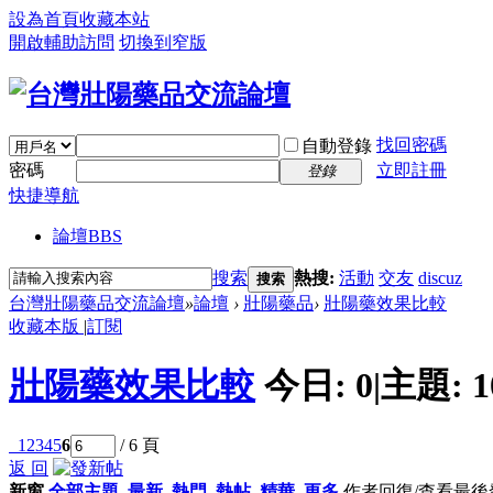
設為首頁
收藏本站
開啟輔助訪問
切換到窄版
找回密碼
自動登錄
密碼
立即註冊
登錄
快捷導航
論壇
BBS
搜索
熱搜:
活動
交友
discuz
搜索
台灣壯陽藥品交流論壇
»
論壇
›
壯陽藥品
›
壯陽藥效果比較
收藏本版
|
訂閱
壯陽藥效果比較
今日:
0
|
主題:
1
1
2
3
4
5
6
/ 6 頁
返 回
新窗
全部主題
最新
熱門
熱帖
精華
更多
作者
回復/查看
最後