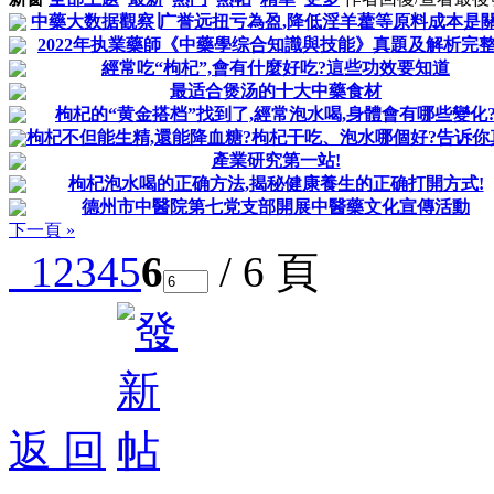
中藥大数据觀察∣广誉远扭亏為盈,降低淫羊藿等原料成本是關
2022年执業藥師《中藥學综合知識與技能》真題及解析完
經常吃“枸杞”,會有什麼好吃?這些功效要知道
最适合煲汤的十大中藥食材
枸杞的“黄金搭档”找到了,經常泡水喝,身體會有哪些變化
枸杞不但能生精,還能降血糖?枸杞干吃、泡水哪個好?告诉你
產業研究第一站!
枸杞泡水喝的正确方法,揭秘健康養生的正确打開方式!
德州市中醫院第七党支部開展中醫藥文化宣傳活動
下一頁 »
1
2
3
4
5
6
/ 6 頁
返 回