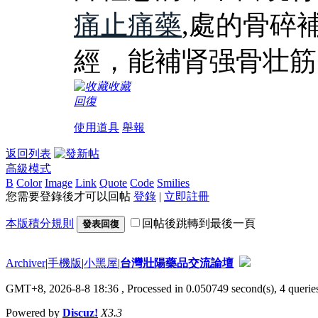
痛止痛藥
,處的骨碎
經，能補肾强骨壮筋
收藏
回復
使用道具
舉報
返回列表
高級模式
B
Color
Image
Link
Quote
Code
Smilies
您需要登錄後才可以回帖
登錄
|
立即註冊
本版積分規則
回帖後跳轉到最後一頁
發表回復
Archiver
|
手機版
|
小黑屋
|
台灣壯陽藥品交流論壇
GMT+8, 2026-8-8 18:36
, Processed in 0.050749 second(s), 4 queries
Powered by
Discuz!
X3.3