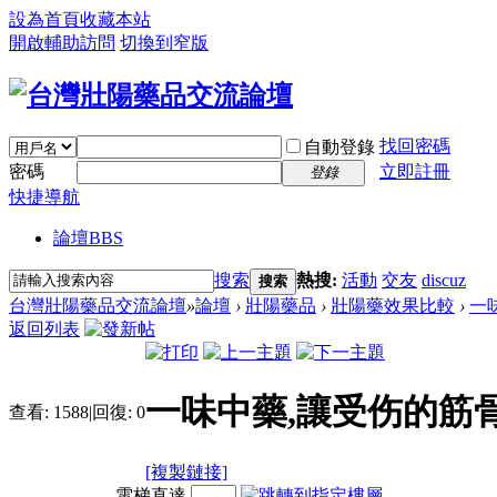
設為首頁
收藏本站
開啟輔助訪問
切換到窄版
找回密碼
自動登錄
密碼
立即註冊
登錄
快捷導航
論壇
BBS
搜索
熱搜:
活動
交友
discuz
搜索
台灣壯陽藥品交流論壇
»
論壇
›
壯陽藥品
›
壯陽藥效果比較
›
一
返回列表
一味中藥,讓受伤的筋
查看:
1588
|
回復:
0
[複製鏈接]
電梯直達