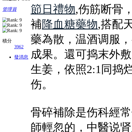
節日禮物
,伤筋断骨
管理員
補
降血糖藥物
,搭配
藥為散，温酒调服，
積分
3962
成果。還可捣末外敷
發消息
生姜，依照2:1同
伤。
骨碎補除是伤科經常
師輕忽的，中醫说肾