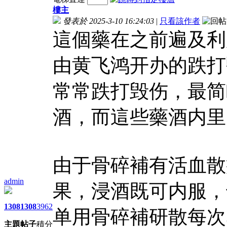
樓主
發表於 2025-3-10 16:24:03
|
只看該作者
這個藥在之前遍及利
由黄飞鸿开办的跌打
常常跌打毁伤，最简
酒，而這些藥酒内里
由于骨碎補有活血散
admin
果，浸酒既可内服，
1308
1308
3962
单用骨碎補研散每次
主題
帖子
積分