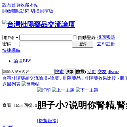
設為首頁
收藏本站
開啟輔助訪問
切換到窄版
找回密碼
自動登錄
密碼
立即註冊
登錄
快捷導航
論壇
BBS
搜索
熱搜:
活動
交友
discuz
搜索
台灣壯陽藥品交流論壇
»
論壇
›
壯陽藥品
›
壯陽藥效果比較
›
胆
返回列表
胆子小?说明你腎精,腎
查看:
1653
|
回復:
0
[複製鏈接]
admin