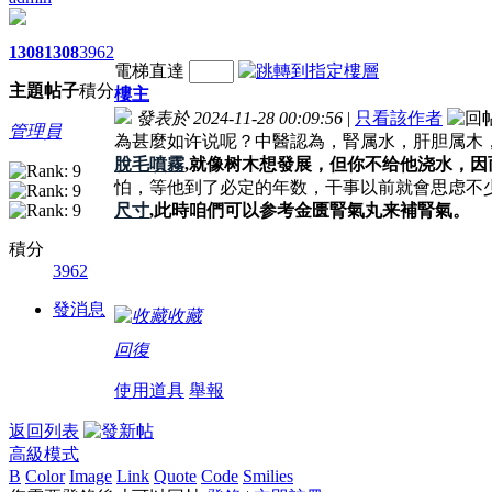
1308
1308
3962
電梯直達
主題
帖子
積分
樓主
發表於 2024-11-28 00:09:56
|
只看該作者
管理員
為甚麼如许说呢？中醫認為，腎属水，肝胆属木
脫毛噴霧
,就像树木想發展，但你不给他浇水，
怕，等他到了必定的年数，干事以前就會思虑不
尺寸
,此時咱們可以参考金匮腎氣丸来補腎氣。
積分
3962
發消息
收藏
回復
使用道具
舉報
返回列表
高級模式
B
Color
Image
Link
Quote
Code
Smilies