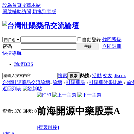
設為首頁
收藏本站
開啟輔助訪問
切換到窄版
找回密碼
自動登錄
密碼
立即註冊
登錄
快捷導航
論壇
BBS
搜索
熱搜:
活動
交友
discuz
搜索
台灣壯陽藥品交流論壇
»
論壇
›
壯陽藥品
›
壯陽藥效果比較
›
前
返回列表
前海開源中藥股票A
查看:
378
|
回復:
0
[複製鏈接]
admin