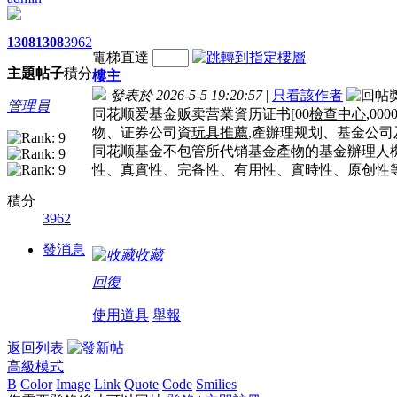
1308
1308
3962
電梯直達
主題
帖子
積分
樓主
發表於 2026-5-5 19:20:57
|
只看該作者
管理員
同花顺爱基金贩卖营業資历证书[00
檢查中心
,0
物、证券公司資
玩具推薦
,產辦理规划、基金公
同花顺基金不包管所代销基金產物的基金辦理人機
性、真實性、完备性、有用性、實時性、原创性
積分
3962
發消息
收藏
回復
使用道具
舉報
返回列表
高級模式
B
Color
Image
Link
Quote
Code
Smilies